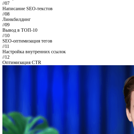
//07
Написание SEO-текстов
//08
Линкбилдинг
//09
Вывод в ТОП-10
//10
SEO-оптимизация тегов
//11
Настройка внутренних ссылок
//12
Оптимизация CTR