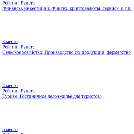
Рейтинг Рунета
Финансы, инвестиции: Финтех: криптовалюты, сервисы и т.п.
3
место
Рейтинг Рунета
Сельское хозяйство: Производство с/х продукции, фермерство
4
место
Рейтинг Рунета
Туризм: Гостиничное дело (жильё для туристов)
6
место