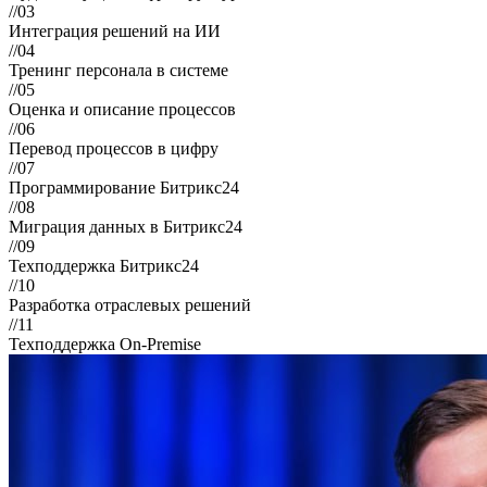
//03
Интеграция решений на ИИ
//04
Тренинг персонала в системе
//05
Оценка и описание процессов
//06
Перевод процессов в цифру
//07
Программирование Битрикс24
//08
Миграция данных в Битрикс24
//09
Техподдержка Битрикс24
//10
Разработка отраслевых решений
//11
Техподдержка On-Premise